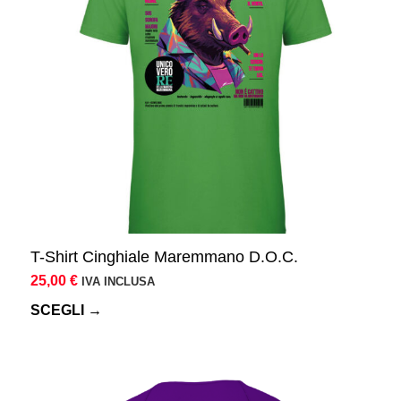
Le
opzioni
possono
essere
scelte
nella
pagina
del
prodotto
T-Shirt Cinghiale Maremmano D.O.C.
25,00
€
IVA INCLUSA
SCEGLI →
Questo
prodotto
ha