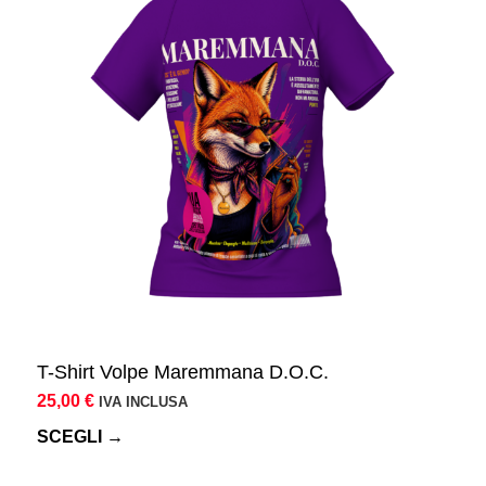
più
varianti.
Le
opzioni
possono
essere
scelte
nella
pagina
del
prodotto
T-Shirt Volpe Maremmana D.O.C.
25,00
€
IVA INCLUSA
SCEGLI →