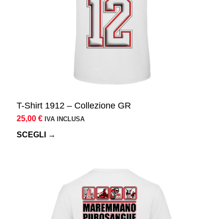
essere
scelte
nella
pagina
del
prodotto
T-Shirt 1912 – Collezione GR
25,00
€
IVA INCLUSA
SCEGLI →
Questo
prodotto
ha
più
varianti.
Le