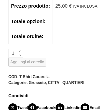
Prezzo prodotto:
25,00
€
IVA INCLUSA
Totale opzioni:
Totale ordine:
T-
Shirt
Aggiungi al carrello
Gorarella
-
Collezione
COD:
T-Shirt Gorarella
GR
Categorie:
Grosseto
,
CITTA'
,
QUARTIERI
quantità
Condividi
Tweet
Facebook
Linkedin
Email