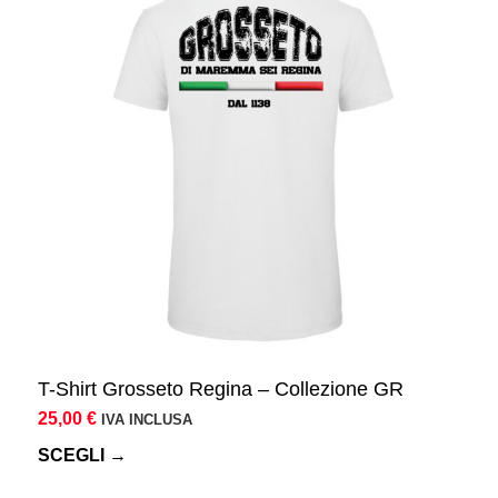
ha
più
varianti.
Le
opzioni
possono
essere
scelte
nella
pagina
del
prodotto
T-Shirt Grosseto Regina – Collezione GR
25,00
€
IVA INCLUSA
SCEGLI →