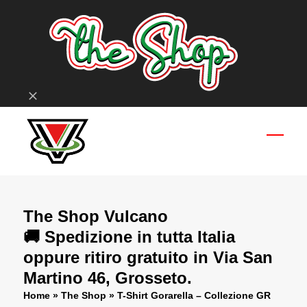
Skip
to
content
Ignora
Open
Close
mobil
mobil
menu
menu
The Shop Vulcano
🚚 Spedizione in tutta Italia
oppure ritiro gratuito in Via San
Martino 46, Grosseto.
Home
»
The Shop
»
T-Shirt Gorarella – Collezione GR