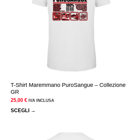
opzioni
possono
essere
scelte
nella
pagina
del
prodotto
T-Shirt Maremmano PuroSangue – Collezione
GR
25,00
€
IVA INCLUSA
SCEGLI →
Questo
prodotto