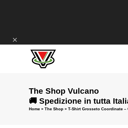
Skip
to
content
Ignora
The Shop Vulcano
🚚 Spedizione in tutta Ital
Home
»
The Shop
»
T-Shirt Grosseto Coordinate –