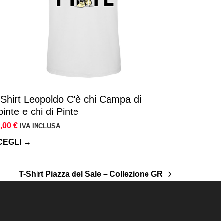
sere
elte
lla
gina
l
odotto
-Shirt Leopoldo C’è chi Campa di
inte e chi di Pinte
5,00
€
IVA INCLUSA
CEGLI →
T-Shirt Piazza del Sale – Collezione GR
articolo
successivo: