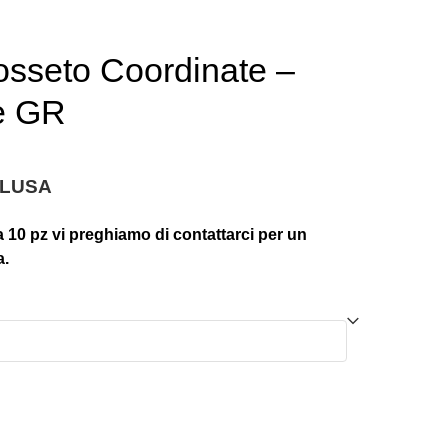
osseto Coordinate –
e GR
CLUSA
a 10 pz vi preghiamo di contattarci per un
a.