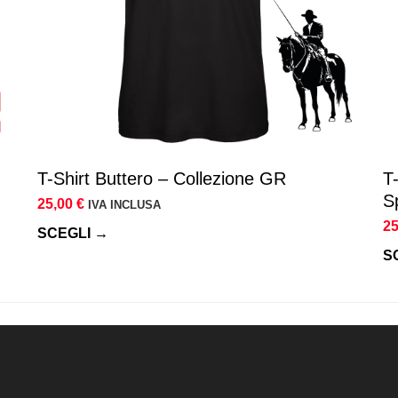
essere
es
scelte
sc
nella
ne
pagina
pa
del
de
prodotto
pr
T-Shirt Buttero – Collezione GR
T
Sp
25,00
€
IVA INCLUSA
2
SCEGLI →
S