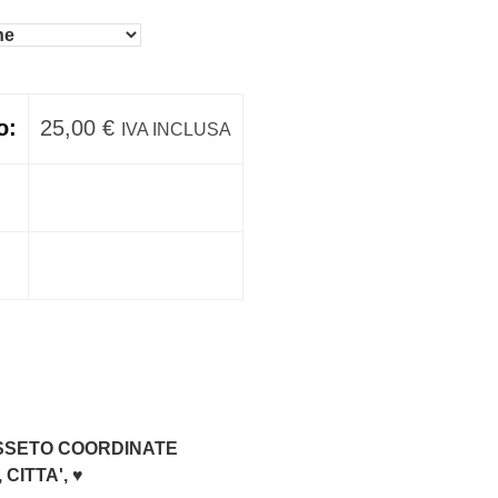
o:
25,00
€
IVA INCLUSA
SSETO COORDINATE
,
CITTA'
,
♥