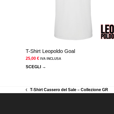
essere
scelte
nella
pagina
del
prodotto
T-Shirt Leopoldo Goal
25,00
€
IVA INCLUSA
SCEGLI →
T-Shirt Cassero del Sale – Collezione GR
post
precedente: