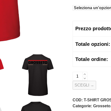
Prezzo prodott
Totale opzioni:
Totale ordine:
T-
Shirt
SCEGLI →
Grosseto
Coordinate
-
COD:
T-SHIRT GRO
Collezione
Categorie:
Grosseto
GR