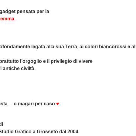
gadget pensata per la
aremma.
damente legata alla sua Terra, ai colori biancorossi e al t
attutto l’orgoglio e il privilegio di vivere
 antiche civiltà.
urista… o magari per caso
♥
.
di
io Grafico a Grosseto dal 2004