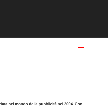
Open
Close
mobile
mobile
menu
menu
ndata nel mondo della pubblicità nel 2004. Con