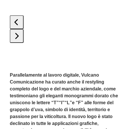
Press
escape
to
go
to
Parallelamente al lavoro digitale, Vulcano
the
Comunicazione ha curato anche il restyling
first
completo del logo e del marchio aziendale, come
slide
testimoniano gli eleganti monogrammi dorato che
uniscono le lettere “T”“I”“L”e “F” alle forme del
grappolo d’uva, simbolo di identità, territorio e
passione per la viticoltura. Il nuovo logo è stato
declinato in tutte le applicazioni grafiche,