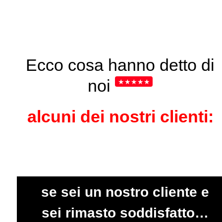
Press
escape
to
go
to
the
Ecco cosa hanno detto di
first
noi
★★★★★
slide
alcuni dei nostri clienti:
se sei un nostro cliente e
sei rimasto soddisfatto…