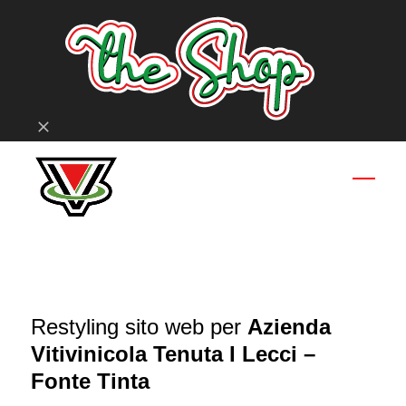
Skip
to
content
Ignora
Open
Close
mobil
mobil
menu
menu
Restyling sito web per
Azienda
Vitivinicola Tenuta I Lecci –
Fonte Tinta