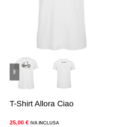
diapositiva
diapositiva
precedente
successiva
T-Shirt Allora Ciao
25,00
€
IVA INCLUSA