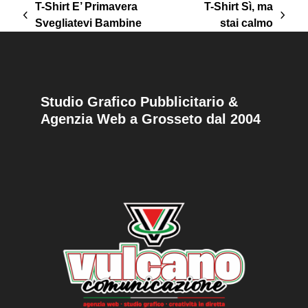
T-Shirt E’ Primavera
T-Shirt Sì, ma
post
articolo
Svegliatevi Bambine
stai calmo
precedente:
successivo:
Studio Grafico Pubblicitario &
Agenzia Web a Grosseto dal 2004