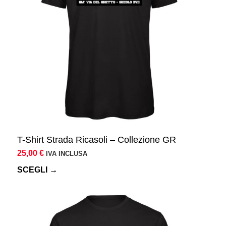
Le
opzioni
possono
essere
scelte
nella
pagina
del
prodotto
T-Shirt Strada Ricasoli – Collezione GR
25,00
€
IVA INCLUSA
SCEGLI →
Questo
prodotto
ha