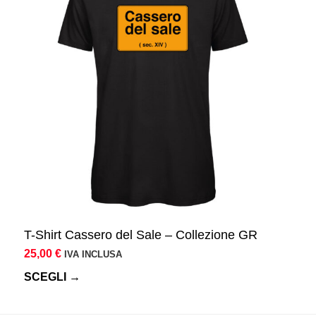
più
varianti.
Le
opzioni
possono
essere
scelte
nella
pagina
del
prodotto
T-Shirt Cassero del Sale – Collezione GR
25,00
€
IVA INCLUSA
SCEGLI →