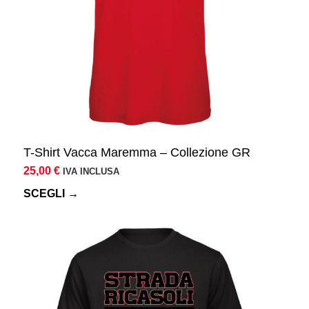
essere
scelte
nella
pagina
del
prodotto
T-Shirt Vacca Maremma – Collezione GR
25,00
€
IVA INCLUSA
SCEGLI →
Questo
prodotto
ha
più
varianti.