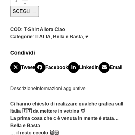
Shirt
SCEGLI →
Allora
Ciao
quantità
COD:
T-Shirt Allora Ciao
Categorie:
ITALIA
,
Bella e Basta
,
♥
Condividi
Tweet
Facebook
Linkedin
Email
Descrizione
Informazioni aggiuntive
Ci hanno chiesto di realizzare qualche grafica sull
Italia 🇮🇹 da mettere in vetrina 🛒
La prima cosa che c è venuta in mente è stata…
Bella e Basta
… il resto eccolo 🙌🏻